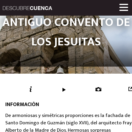
Descubre Cuenca. 
ANTIGUO CONVENTO DE
ENCLAVES Y POBLACIONES
GASTRONOMÍA
PRODUCTOS
EVENTOS
ENLACES
MUSEOS
RUTAS
INICIO
Una iniciativa de
LOS JESUITAS
Diputación Provinc
INFORMACIÓN
De armoniosas y simétricas proporciones es la fachada de
Santo Domingo de Guzmán (siglo XVII), del arquitecto Fray
Alberto de la Madre de Dios. Hermosas sorpresas