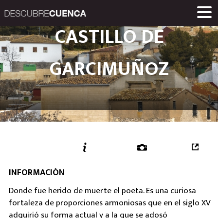
Descubre Cuenca. 
CASTILLO DE
ENCLAVES Y POBLACIONES
GASTRONOMÍA
PRODUCTOS
EVENTOS
ENLACES
MUSEOS
RUTAS
INICIO
Una iniciativa de
GARCIMUÑOZ
Diputación Provinc
INFORMACIÓN
Donde fue herido de muerte el poeta. Es una curiosa
fortaleza de proporciones armoniosas que en el siglo XV
adquirió su forma actual y a la que se adosó