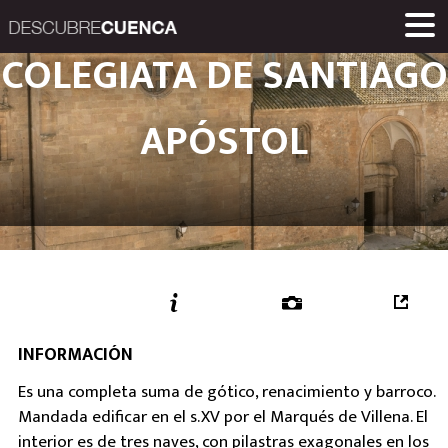
Descubre Cuenca. 
COLEGIATA DE SANTIAGO
ENCLAVES Y POBLACIONES
GASTRONOMÍA
PRODUCTOS
EVENTOS
ENLACES
MUSEOS
RUTAS
INICIO
Una iniciativa de
APÓSTOL
Diputación Provinc
INFORMACIÓN
Es una completa suma de gótico, renacimiento y barroco.
Mandada edificar en el s.XV por el Marqués de Villena. El
interior es de tres naves, con pilastras exagonales en los